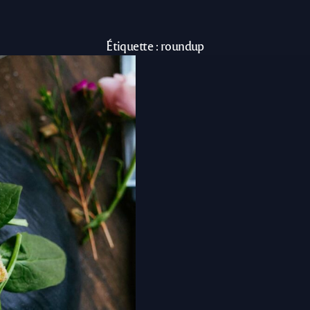
Étiquette :
roundup